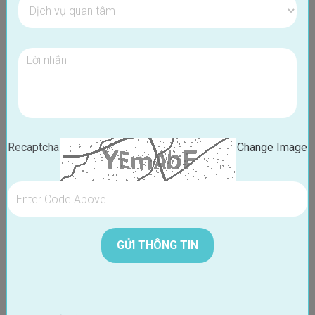
Cắm Implant răng cửa bao nhiêu tiền? Đơn vị nào cấy
Recaptcha
Change Image
ghép uy tín?