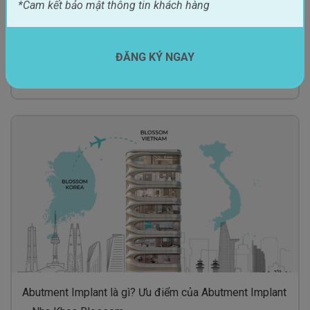
*Cam kết bảo mật thông tin khách hàng
ĐĂNG KÝ NGAY
16 tuổi trồng răng có tốt không? Có gặp rủi ro gì
không? – Nha Khoa Blossom
Abutment Implant là gì? Ưu điểm của Abutment Implant