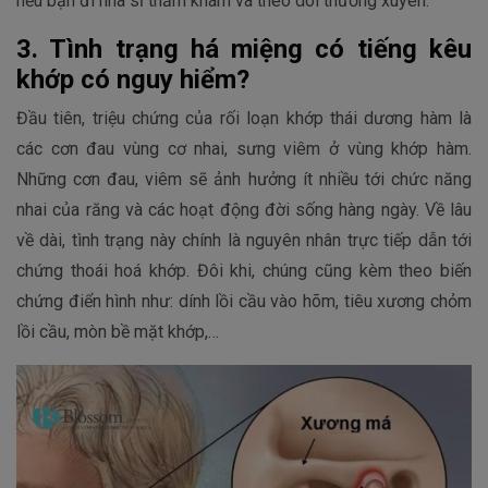
nếu bạn đi nha sĩ thăm khám và theo dõi thường xuyên.
3. Tình trạng há miệng có tiếng kêu
khớp có nguy hiểm?
Đầu tiên, triệu chứng của rối loạn khớp thái dương hàm là
các cơn đau vùng cơ nhai, sưng viêm ở vùng khớp hàm.
Những cơn đau, viêm sẽ ảnh hưởng ít nhiều tới chức năng
nhai của răng và các hoạt động đời sống hàng ngày. Về lâu
về dài, tình trạng này chính là nguyên nhân trực tiếp dẫn tới
chứng thoái hoá khớp. Đôi khi, chúng cũng kèm theo biến
chứng điển hình như: dính lồi cầu vào hõm, tiêu xương chỏm
lồi cầu, mòn bề mặt khớp,…