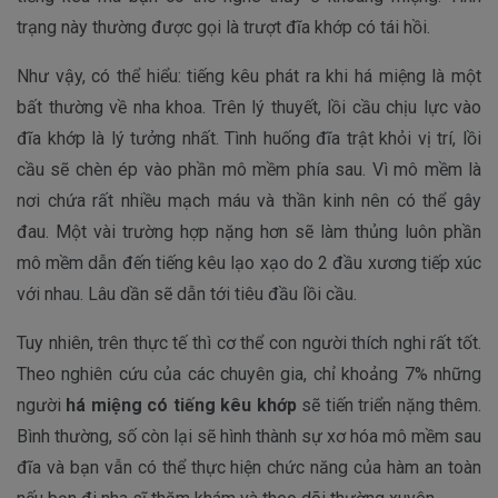
trạng này thường được gọi là trượt đĩa khớp có tái hồi.
Như vậy, có thể hiểu: tiếng kêu phát ra khi há miệng là một
bất thường về nha khoa. Trên lý thuyết, lồi cầu chịu lực vào
đĩa khớp là lý tưởng nhất. Tình huống đĩa trật khỏi vị trí, lồi
cầu sẽ chèn ép vào phần mô mềm phía sau. Vì mô mềm là
nơi chứa rất nhiều mạch máu và thần kinh nên có thể gây
đau. Một vài trường hợp nặng hơn sẽ làm thủng luôn phần
mô mềm dẫn đến tiếng kêu lạo xạo do 2 đầu xương tiếp xúc
với nhau. Lâu dần sẽ dẫn tới tiêu đầu lồi cầu.
Tuy nhiên, trên thực tế thì cơ thể con người thích nghi rất tốt.
Theo nghiên cứu của các chuyên gia, chỉ khoảng 7% những
người
há miệng có tiếng kêu khớp
sẽ tiến triển nặng thêm.
Bình thường, số còn lại sẽ hình thành sự xơ hóa mô mềm sau
đĩa và bạn vẫn có thể thực hiện chức năng của hàm an toàn