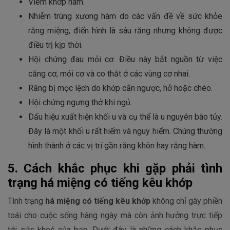
Viêm khớp hàm.
Nhiễm trùng xương hàm do các vấn đề về sức khỏe
răng miệng, điển hình là sâu răng nhưng không được
điều trị kịp thời.
Hội chứng đau mỏi cơ. Điều này bắt nguồn từ việc
căng cơ, mỏi cơ và co thắt ở các vùng cơ nhai.
Răng bị mọc lệch do khớp cắn ngược, hở hoặc chéo.
Hội chứng ngưng thở khi ngủ.
Dấu hiệu xuất hiện khối u và cụ thể là u nguyên bào tủy.
Đây là một khối u rất hiếm và nguy hiểm. Chúng thường
hình thành ở các vị trí gần răng khôn hay răng hàm.
5. Cách khắc phục khi gặp phải tình
trạng há miệng có tiếng kêu khớp
Tình trạng
há miệng có tiếng kêu khớp
không chỉ gây phiền
toái cho cuộc sống hàng ngày mà còn ảnh hưởng trực tiếp
tới sức khoẻ của bạn. Dưới đây là những cách khắc phục