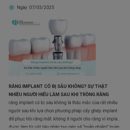
giải đáp thắc mắc này và chia sẻ bí […]
Ngày: 07/03/2025
RĂNG IMPLANT CÓ BỊ SÂU KHÔNG? SỰ THẬT
NHIỀU NGƯỜI HIỂU LẦM SAU KHI TRỒNG RĂNG
răng implant có bị sâu không là thắc mắc của rất nhiều
người sau khi lựa chọn phương pháp cấy ghép implant
để phục hồi răng mất. không ít người cho rằng vì implant
được làm từ vật liệu nhân tạo nên sẽ “miễn nhiễm” hoàn