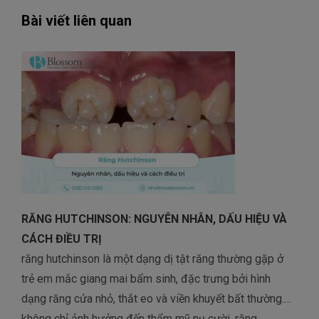
Bài viết liên quan
RĂNG HUTCHINSON: NGUYÊN NHÂN, DẤU HIỆU VÀ
CÁCH ĐIỀU TRỊ
răng hutchinson là một dạng dị tật răng thường gặp ở
trẻ em mắc giang mai bẩm sinh, đặc trưng bởi hình
dạng răng cửa nhỏ, thắt eo và viền khuyết bất thường.
không chỉ ảnh hưởng đến thẩm mỹ nụ cười, răng