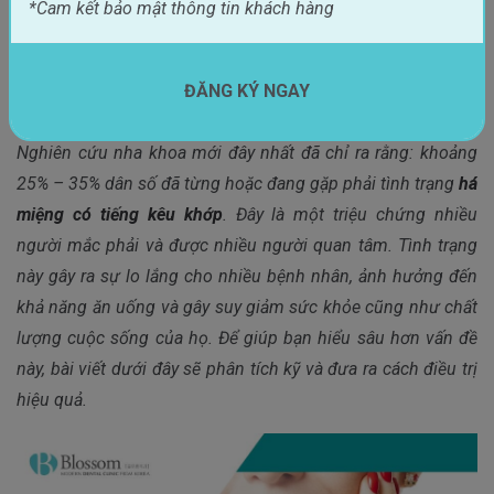
*Cam kết bảo mật thông tin khách hàng
Nội dung bài viết
ĐĂNG KÝ NGAY

Nghiên cứu nha khoa mới đây nhất đã chỉ ra rằng: khoảng
25% – 35% dân số đã từng hoặc đang gặp phải tình trạng
há
miệng có tiếng kêu khớp
. Đây là một triệu chứng nhiều
người mắc phải và được nhiều người quan tâm. Tình trạng
này gây ra sự lo lắng cho nhiều bệnh nhân, ảnh hưởng đến
khả năng ăn uống và gây suy giảm sức khỏe cũng như chất
lượng cuộc sống của họ. Để giúp bạn hiểu sâu hơn vấn đề
này, bài viết dưới đây sẽ phân tích kỹ và đưa ra cách điều trị
hiệu quả.