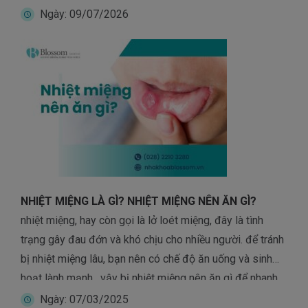
toàn với mọi bệnh lý răng miệng. tuy nhiên, […]
Ngày: 09/07/2026
NHIỆT MIỆNG LÀ GÌ? NHIỆT MIỆNG NÊN ĂN GÌ?
nhiệt miệng, hay còn gọi là lở loét miệng, đây là tình
trạng gây đau đớn và khó chịu cho nhiều người. để tránh
bị nhiệt miệng lâu, bạn nên có chế độ ăn uống và sinh
hoạt lành mạnh. vậy bị nhiệt miệng nên ăn gì để nhanh
chóng khỏi và tránh tái phát […]
Ngày: 07/03/2025