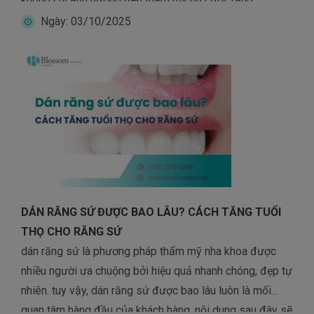
hutchinson còn tiềm ẩn nhiều vấn đề về sức khỏe răng
Ngày: 03/10/2025
miệng […]
DÁN RĂNG SỨ ĐƯỢC BAO LÂU? CÁCH TĂNG TUỔI
THỌ CHO RĂNG SỨ
dán răng sứ là phương pháp thẩm mỹ nha khoa được
nhiều người ưa chuộng bởi hiệu quả nhanh chóng, đẹp tự
nhiên. tuy vậy, dán răng sứ được bao lâu luôn là mối
quan tâm hàng đầu của khách hàng. nội dung sau đây sẽ