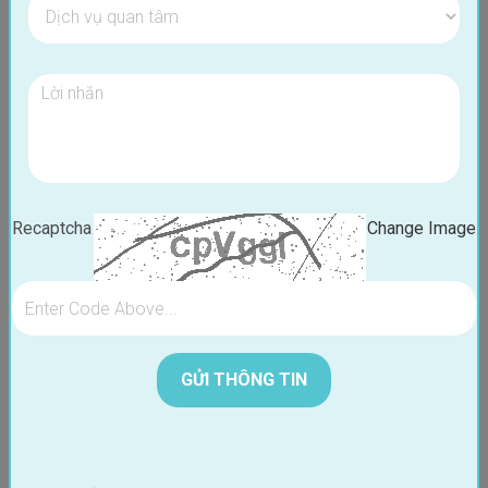
Tình Trạng Răng
Ngày: 07/03/2025
Recaptcha
Change Image
BÁC SĨ KIM DONG HYUN - Viện trưởng Nha Khoa Blossom
Tốt nghiệp Đại học New York Hoa Kì.
20 năm kinh nghiệm lâm sàng tại Hàn Quốc & Việt Nam
Thực hiện thành công: 3000+ ca dán sứ không mài; 1000+ ca
Niềng;
1000+ ca trồng răng Implant
ĐẶT LỊCH HẸN
XEM HỒ SƠ