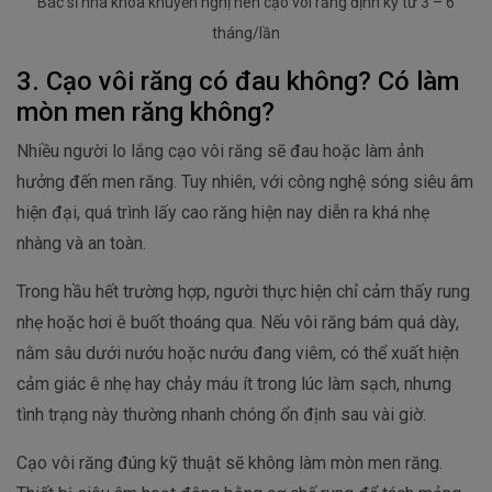
Bác sĩ nha khoa khuyến nghị nên cạo vôi răng định kỳ từ 3 – 6
tháng/lần
3. Cạo vôi răng có đau không? Có làm
mòn men răng không?
Nhiều người lo lắng cạo vôi răng sẽ đau hoặc làm ảnh
hưởng đến men răng. Tuy nhiên, với công nghệ sóng siêu âm
hiện đại, quá trình lấy cao răng hiện nay diễn ra khá nhẹ
nhàng và an toàn.
Trong hầu hết trường hợp, người thực hiện chỉ cảm thấy rung
nhẹ hoặc hơi ê buốt thoáng qua. Nếu vôi răng bám quá dày,
nằm sâu dưới nướu hoặc nướu đang viêm, có thể xuất hiện
cảm giác ê nhẹ hay chảy máu ít trong lúc làm sạch, nhưng
tình trạng này thường nhanh chóng ổn định sau vài giờ.
Cạo vôi răng đúng kỹ thuật sẽ không làm mòn men răng.