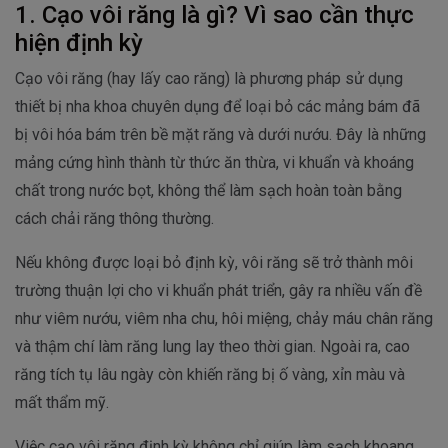
1. Cạo vôi răng là gì? Vì sao cần thực
hiện định kỳ
Cạo vôi răng (hay lấy cao răng) là phương pháp sử dụng
thiết bị nha khoa chuyên dụng để loại bỏ các mảng bám đã
bị vôi hóa bám trên bề mặt răng và dưới nướu. Đây là những
mảng cứng hình thành từ thức ăn thừa, vi khuẩn và khoáng
chất trong nước bọt, không thể làm sạch hoàn toàn bằng
cách chải răng thông thường.
Nếu không được loại bỏ định kỳ, vôi răng sẽ trở thành môi
trường thuận lợi cho vi khuẩn phát triển, gây ra nhiều vấn đề
như viêm nướu, viêm nha chu, hôi miệng, chảy máu chân răng
và thậm chí làm răng lung lay theo thời gian. Ngoài ra, cao
răng tích tụ lâu ngày còn khiến răng bị ố vàng, xỉn màu và
mất thẩm mỹ.
Việc cạo vôi răng định kỳ không chỉ giúp làm sạch khoang