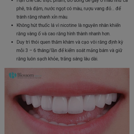
Hạn chế các thực phẩm, đồ uống dễ gây ố màu như cà
phê, trà đậm, nước ngọt có màu, rượu vang đỏ… để
tránh răng nhanh xỉn màu.
Không hút thuốc lá vì nicotine là nguyên nhân khiến
răng vàng ố và cao răng hình thành nhanh hơn.
Duy trì thói quen thăm khám và cạo vôi răng định kỳ
mỗi 3 – 6 tháng/lần để kiểm soát mảng bám và giữ
răng luôn sạch khỏe, trắng sáng lâu dài.