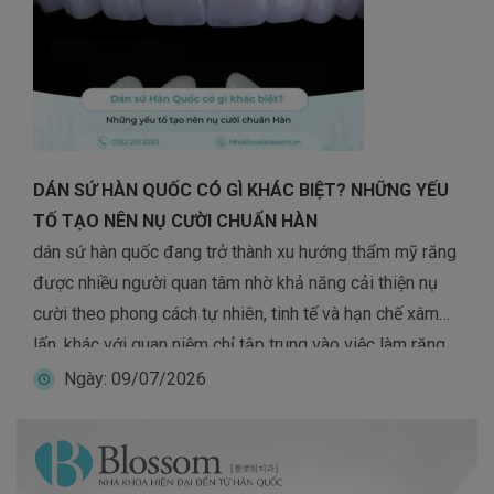
DÁN SỨ HÀN QUỐC CÓ GÌ KHÁC BIỆT? NHỮNG YẾU
TỐ TẠO NÊN NỤ CƯỜI CHUẨN HÀN
dán sứ hàn quốc đang trở thành xu hướng thẩm mỹ răng
được nhiều người quan tâm nhờ khả năng cải thiện nụ
cười theo phong cách tự nhiên, tinh tế và hạn chế xâm
lấn. khác với quan niệm chỉ tập trung vào việc làm răng
trắng hơn hoặc đều hơn, dán sứ hàn […]
Ngày: 09/07/2026