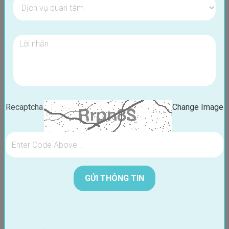
Kiến Thức Tổng Hợp
Ngày: 21/05/2026
Recaptcha
Change Image
BÁC SĨ KIM DONG HYUN - Viện trưởng Nha Khoa Blossom
Tốt nghiệp Đại học New York Hoa Kì.
20 năm kinh nghiệm lâm sàng tại Hàn Quốc & Việt Nam
Thực hiện thành công: 3000+ ca dán sứ không mài; 1000+ ca
Niềng;
1000+ ca trồng răng Implant
ĐẶT LỊCH HẸN
XEM HỒ SƠ