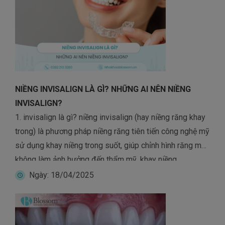
NIỀNG INVISALIGN LÀ GÌ? NHỮNG AI NÊN NIỀNG
INVISALIGN?
1. invisalign là gì? niềng invisalign (hay niềng răng khay
trong) là phương pháp niềng răng tiên tiến công nghệ mỹ
sử dụng khay niềng trong suốt, giúp chỉnh hình răng mà
không làm ảnh hưởng đến thẩm mỹ. khay niềng
invisalign được thiết kế riêng biệt theo khuôn răng của
Ngày: 18/04/2025
từng bệnh nhân, giúp […]