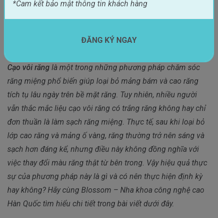
*Cam kết bảo mật thông tin khách hàng
Nội dung bài viết
ĐĂNG KÝ NGAY

Cạo vôi răng
là một trong những phương pháp chăm sóc
răng miệng phổ biến giúp loại bỏ mảng bám và cao răng
tích tụ lâu ngày trên bề mặt răng. Tuy nhiên, nhiều người
vẫn thắc mắc liệu cạo vôi răng có trắng răng không hay chỉ
đơn thuần là làm sạch răng miệng. Thực tế, sau khi loại bỏ
lớp cao răng và mảng ố vàng, răng thường trở nên sáng và
sạch hơn đáng kể, nhưng điều này không đồng nghĩa với
việc thay đổi màu răng thật từ bên trong. Vậy hiệu quả thực
sự của phương pháp này là gì và có nên thực hiện định kỳ
hay không? Hãy cùng Blossom – Nha khoa công nghệ cao
Hàn Quốc tìm hiểu chi tiết trong bài viết dưới đây.