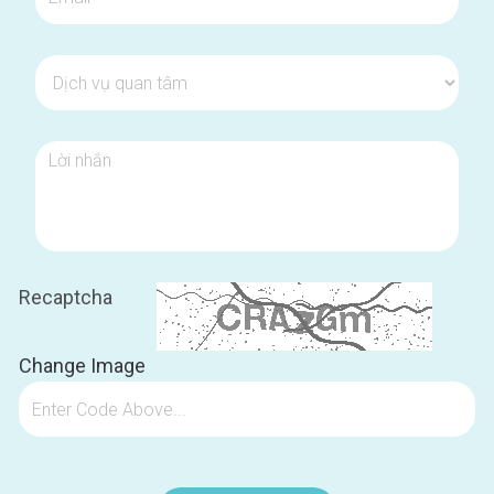
Recaptcha
25
Change Image
YUN - Viện trưởng
 New York Hoa Kì.
R
Đặt lịch hẹn