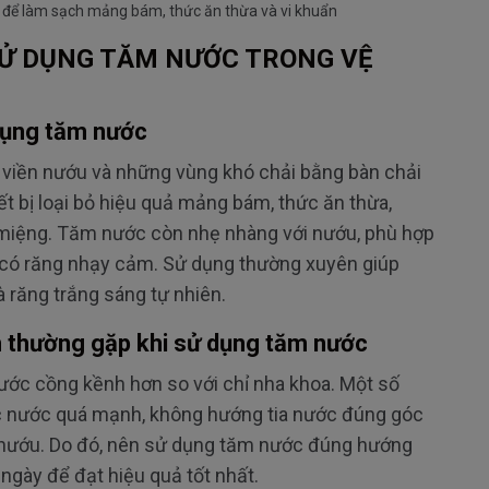
 để làm sạch mảng bám, thức ăn thừa và vi khuẩn
SỬ DỤNG T
ĂM NƯ
ỚC TRONG VỆ
ụng t
ăm nư
ớc
 vi
ền n
ư
ớu v
à nh
ững v
ùng khó ch
ải bằng b
àn ch
ải
iết bị loại bỏ hiệu quả mảng b
ám, th
ức
ăn th
ừa,
mi
ệng. T
ăm nư
ớc c
òn nh
ẹ nh
àng v
ới n
ư
ớu, ph
ù h
ợp
c
ó r
ăng nh
ạy cảm. Sử dụng th
ư
ờng xuy
ên giúp
à r
ăng tr
ắng s
áng t
ự nhi
ên.
 th
ư
ờng gặp khi sử dụng t
ăm nư
ớc
ư
ớc cồng kềnh h
ơn so v
ới chỉ nha khoa. Một số
 n
ư
ớc qu
á m
ạnh, kh
ông h
ư
ớng tia n
ư
ớc
đ
úng góc
n
ư
ớu. Do
đ
ó, nên s
ử dụng t
ăm nư
ớc
đ
úng h
ư
ớng
 ng
ày
đ
ể
đ
ạt hiệu quả tốt nhất.