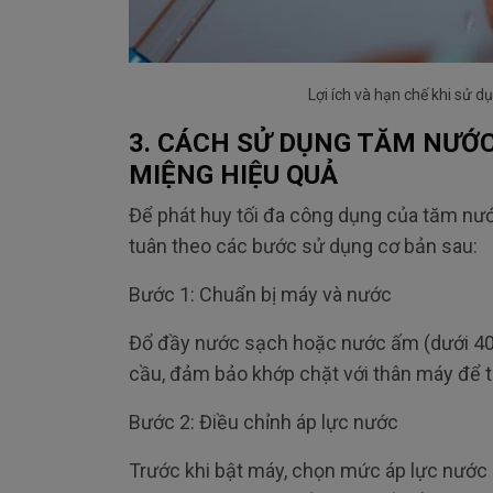
Lợi ích và hạn chế khi sử 
3. C
ÁCH S
Ử DỤNG T
ĂM NƯ
Ớ
MI
ỆNG HIỆU QUẢ
Đ
ể ph
át huy t
ối
đa c
ông d
ụng của t
ăm nư
tuân theo các b
ư
ớc sử dụng c
ơ b
ản sau:
B
ư
ớc 1: Chuẩn bị m
áy và n
ư
ớc
Đ
ổ
đ
ầy n
ư
ớc sạch hoặc n
ư
ớc ấm (d
ư
ới 4
cầu,
đ
ảm bảo khớp chặt với th
ân máy
đ
ể t
B
ư
ớc 2:
Đi
ều chỉnh
áp l
ực n
ư
ớc
Tr
ư
ớc khi bật m
áy, ch
ọn mức
áp l
ực n
ư
ớc