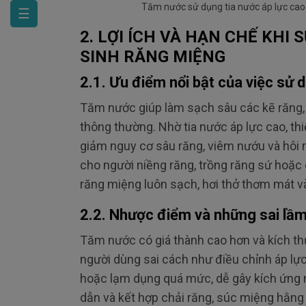
Tăm nước sử dụng tia nước áp lực cao
☰
2. LỢI
ÍCH VÀ H
ẠN CHẾ KHI 
SINH R
ĂNG MI
ỆNG
2.1.
Ưu đi
ểm nổi bật của việc sử d
T
ăm nư
ớc gi
úp làm s
ạch s
âu các k
ẽ r
ăng,
th
ông th
ư
ờng. Nhờ tia n
ư
ớc
áp l
ực cao, th
giảm nguy c
ơ s
âu r
ăng, vi
êm n
ư
ớu v
à hôi 
cho ng
ư
ời niềng r
ăng, tr
ồng r
ăng s
ứ hoặc 
r
ăng mi
ệng lu
ôn s
ạch, h
ơi th
ở th
ơm m
át v
2.2. Nh
ư
ợc
đi
ểm v
à nh
ững sai lầm
T
ăm nư
ớc c
ó giá thành cao h
ơn v
à kích th
ng
ư
ời d
ùng sai cách nh
ư đi
ều chỉnh
áp l
ực
ho
ặc lạm dụng qu
á m
ức, dễ g
ây kích
ứng 
dẫn v
à k
ết hợp chải r
ăng, s
úc mi
ệng hằng