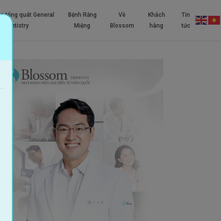
a tổng quát General
Bệnh Răng
Về
Khách
Tin
Dentistry
Miệng
Blossom
hàng
tức