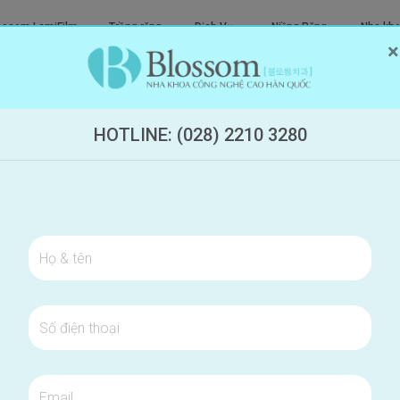
ossom LamiFilm
Trồng răng
Dịch Vụ
Niềng Răng
Nha kho
×
ông mài
Implant
Khác
Trong Suốt
 dụng tăm nước đúng cách, hiệu quả và an toàn cho răng miệng
HOTLINE: (028) 2210 3280
 TĂM NƯỚC ĐÚNG CÁCH, HIỆU
G MIỆNG