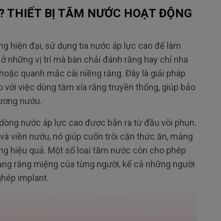
? THI
ẾT BỊ T
ĂM NƯ
ỚC HOẠT
Đ
ỘNG
ng hiện
đ
ại, sử dụng tia n
ư
ớc
áp l
ực cao
đ
ể l
àm
 ở những vị tr
í mà bàn ch
ải
đ
ánh r
ăng hay ch
ỉ nha
 hoặc quanh mắc c
ài ni
ềng r
ăng. Đ
ây là gi
ải ph
áp
o v
ới việc d
ùng t
ăm x
ỉa r
ăng truy
ền thống, gi
úp b
ảo
ương nư
ớu.
dòng n
ư
ớc
áp l
ực cao
đư
ợc bắn ra từ
đ
ầu v
òi phun.
 v
à vi
ền n
ư
ớu, n
ó giúp cu
ốn tr
ôi c
ặn thức
ăn, m
ảng
ng hi
ệu quả. Một số loại t
ăm nư
ớc c
òn cho phép
ạng r
ăng mi
ệng của từng ng
ư
ời, kể cả những ng
ư
ời
gh
ép implant.