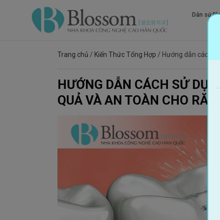
Dán sứ Bl
kh
Trang chủ
/
Kiến Thức Tổng Hợp
/
Hướng dẫn cách sử
HƯỚNG DẪN CÁCH SỬ DỤNG
QUẢ VÀ AN TOÀN CHO RĂN