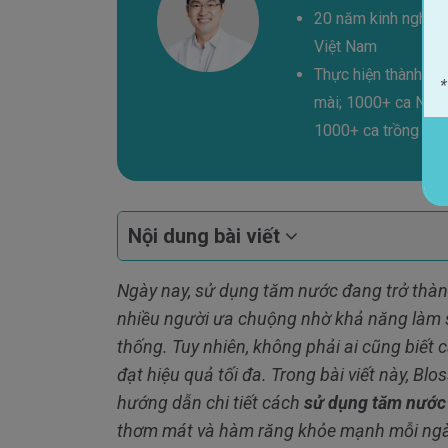
20 năm kinh nghiệm
Việt Nam
Thực hiện thành cô
*
mài; 1000+ ca Niền
1000+ ca trồng răn
Nội dung bài viết

Ngày nay, s
ử dụng t
ăm nư
ớc
đang tr
ở th
àn
nhiều ng
ư
ời
ưa chu
ộng nhờ khả n
ăng l
àm 
thống. Tuy nhi
ên, không ph
ải ai c
ũng bi
ết c
đ
ạt hiệu quả tối
đa. Trong b
ài vi
ết n
ày, Bl
h
ư
ớng dẫn chi tiết c
ách
s
ử dụng t
ăm nư
ớ
th
ơm m
át và hàm r
ăng kh
ỏe mạnh mỗi ng