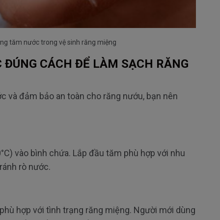
dụng tăm nước trong vệ sinh răng miệng
C
Đ
ÚNG CÁCH
Đ
Ể L
ÀM S
ẠCH R
ĂNG
ớc v
à
đ
ảm bảo an to
àn cho r
ăng nư
ớu, bạn n
ên
0
°C) vào bình ch
ứa. Lắp
đ
ầu t
ăm ph
ù h
ợp với nhu
r
ánh rò n
ư
ớc.
 ph
ù h
ợp với t
ình tr
ạng r
ăng mi
ệng. Ng
ư
ời mới d
ùng