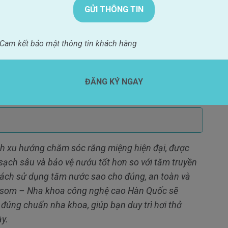
 lâm sàng tại Hàn Quốc &
C
Xem hồ sơ
ng: 3000+ ca dán sứ không
Cam kết bảo mật thông tin khách hàng
g;
g Implant
ĐĂNG KÝ NGAY
h xu h
ư
ớng ch
ăm s
óc r
ăng mi
ệng hiện
đ
ại,
đư
ợc
s
ạch s
âu và b
ảo vệ n
ư
ớu tốt h
ơn so v
ới t
ăm truy
ền
ách s
ử dụng t
ăm nư
ớc sao cho
đ
úng, an toàn và
ossom
– Nha khoa c
ông ngh
ệ cao H
àn Qu
ốc sẽ
c
đ
úng chu
ẩn nha khoa, gi
úp b
ạn duy tr
ì h
ơi th
ở
ày.