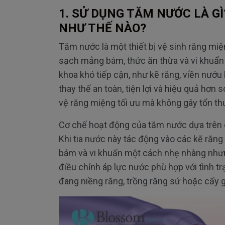
1. S
Ử DỤNG T
ĂM NƯ
ỚC L
À GÌ
NH
Ư TH
Ế N
ÀO?
T
ăm nư
ớc l
à m
ột thiết bị vệ sinh r
ăng mi
ệ
s
ạch mảng b
ám, th
ức
ăn th
ừa v
à vi khu
ẩn
khoa kh
ó ti
ếp cận, nh
ư k
ẽ r
ăng, vi
ền n
ư
ớu
thay th
ế an to
àn, ti
ện lợi v
à hi
ệu quả h
ơn s
vệ r
ăng mi
ệng tối
ưu m
à không gây t
ổn th
C
ơ ch
ế hoạt
đ
ộng của t
ăm nư
ớc dựa tr
ên 
Khi tia n
ư
ớc n
ày tác
đ
ộng v
ào các k
ẽ r
ăng
b
ám và vi khu
ẩn một c
ách nh
ẹ nh
àng nh
ư
đi
ều chỉnh
áp l
ực n
ư
ớc ph
ù h
ợp với t
ình tr
đang ni
ềng r
ăng, tr
ồng r
ăng s
ứ hoặc cấy 