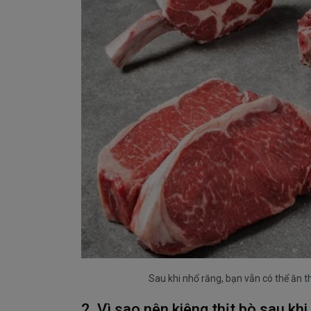
Sau khi nhổ răng, bạn vẫn có thể ăn t
2. Vì sao nên kiêng thịt bò sau khi