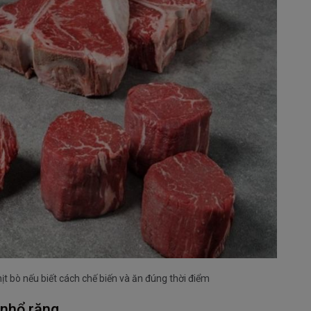
hịt bò nếu biết cách chế biến và ăn đúng thời điểm
 nhổ răng