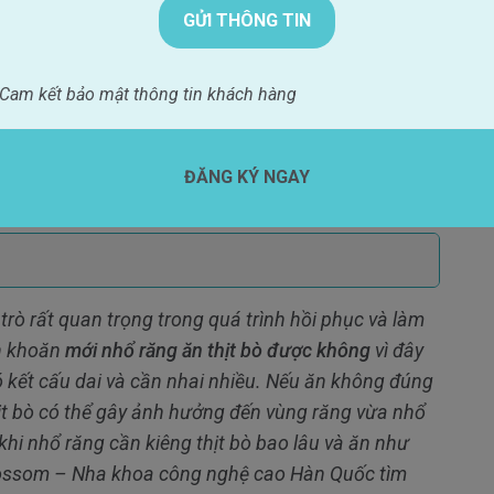
 lâm sàng tại Hàn Quốc &
C
Xem hồ sơ
ng: 3000+ ca dán sứ không
Cam kết bảo mật thông tin khách hàng
g;
g Implant
ĐĂNG KÝ NGAY
trò rất quan trọng trong quá trình hồi phục và làm
ăn khoăn
mới nhổ răng ăn thịt bò được không
vì đây
 kết cấu dai và cần nhai nhiều. Nếu ăn không đúng
ịt bò có thể gây ảnh hưởng đến vùng răng vừa nhổ
 khi nhổ răng cần kiêng thịt bò bao lâu và ăn như
lossom – Nha khoa công nghệ cao Hàn Quốc tìm