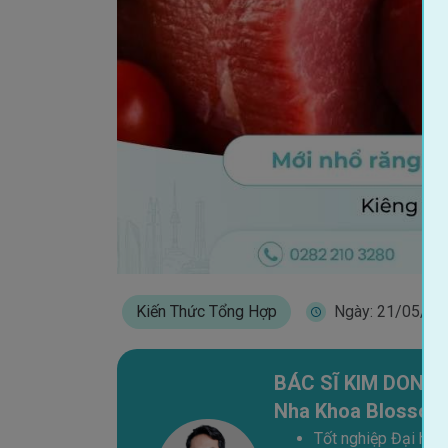
Kiến Thức Tổng Hợp
Ngày: 21/05/20
BÁC SĨ KIM DONG H
Nha Khoa Blossom
Tốt nghiệp Đại học