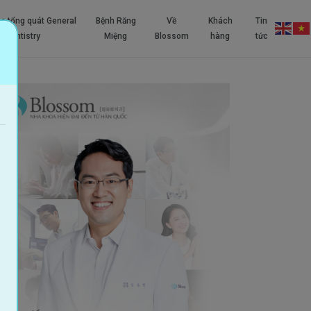
a tổng quát General
Bệnh Răng
Về
Khách
Tin
Dentistry
Miệng
Blossom
hàng
tức