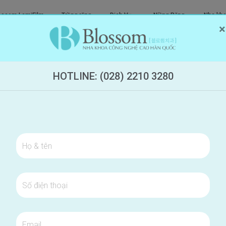
ossom LamiFilm
Trồng răng
Dịch Vụ
Niềng Răng
Nha kho
×
ông mài
Implant
Khác
Trong Suốt
ịt bò được không? Kiêng bao lâu là tốt nhất
HOTLINE: (028) 2210 3280
Ò ĐƯỢC KHÔNG? KIÊNG BAO LÂU