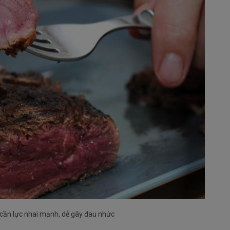
à cần lực nhai mạnh, dễ gây đau nhức