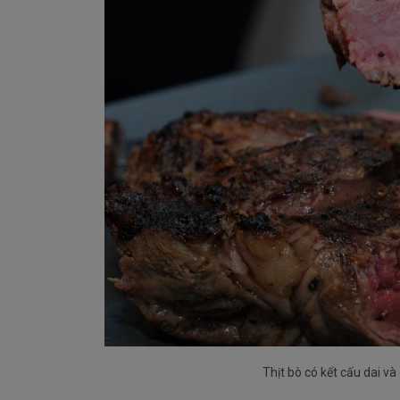
Thịt bò có kết cấu dai v