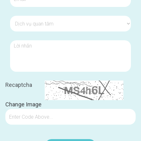
Recaptcha
26
Change Image
YUN - Viện trưởng
 New York Hoa Kì.
R
Đặt lịch hẹn