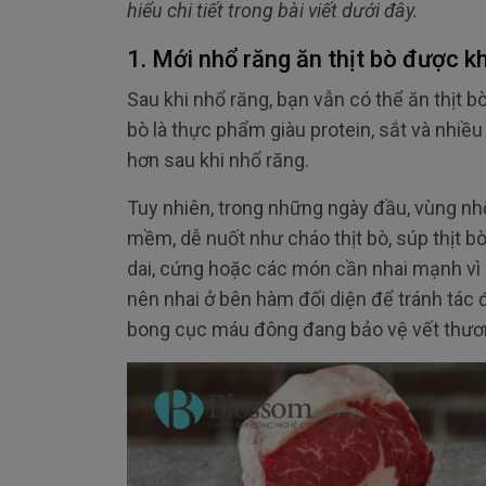
hiểu chi tiết trong bài viết dưới đây.
1. Mới nhổ răng ăn thịt bò được k
Sau khi nhổ răng, bạn vẫn có thể ăn thịt b
bò là thực phẩm giàu protein, sắt và nhiề
hơn sau khi nhổ răng.
Tuy nhiên, trong những ngày đầu, vùng n
mềm, dễ nuốt như cháo thịt bò, súp thịt b
dai, cứng hoặc các món cần nhai mạnh vì có
nên nhai ở bên hàm đối diện để tránh tác
bong cục máu đông đang bảo vệ vết thươ