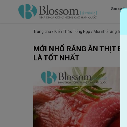
Dán sứ Bl
kh
Trang chủ
/
Kiến Thức Tổng Hợp
/
Mới nhổ răng ăn th
MỚI NHỔ RĂNG ĂN THỊT B
LÀ TỐT NHẤT