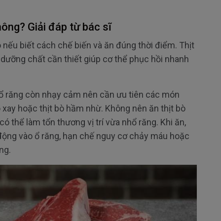
hông? Giải đáp từ bác sĩ
ò nếu biết cách chế biến và ăn đúng thời điểm. Thịt
u dưỡng chất cần thiết giúp cơ thể phục hồi nhanh
hổ răng còn nhạy cảm nên cần ưu tiên các món
ò xay hoặc thịt bò hầm nhừ. Không nên ăn thịt bò
 thể làm tổn thương vị trí vừa nhổ răng. Khi ăn,
 động vào ổ răng, hạn chế nguy cơ chảy máu hoặc
ng.