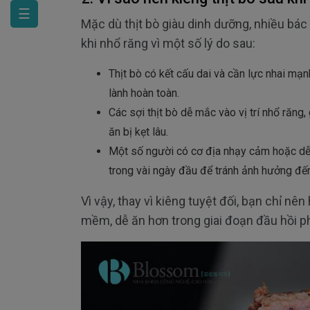
☰
Mặc dù thịt bò giàu dinh dưỡng, nhiều bác
khi nhổ răng vì một số lý do sau:
Thịt bò có kết cấu dai và cần lực nhai mạ
lành hoàn toàn.
Các sợi thịt bò dễ mắc vào vị trí nhổ răng
ăn bị kẹt lâu.
Một số người có cơ địa nhạy cảm hoặc dễ 
trong vài ngày đầu để tránh ảnh hưởng đến
Vì vậy, thay vì kiêng tuyệt đối, bạn chỉ nê
mềm, dễ ăn hơn trong giai đoạn đầu hồi p